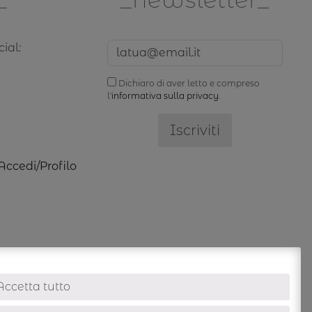
ial:
Dichiaro di aver letto e compreso
l'
informativa sulla privacy
.
Accedi/Profilo
Accetta tutto
info@ioefbags.com