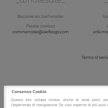
Become an Ioef retailer
Wa
Please contact
commerciale@ioefbags.com
erik.m
Terms of serv
Consenso Cookie
Questo sito utilizza cookie, anche di terze parti, pe
©
Ioef SRL
-
Italian l
l'esperienza di navigazione. Se vuoi saperne di più puoi 