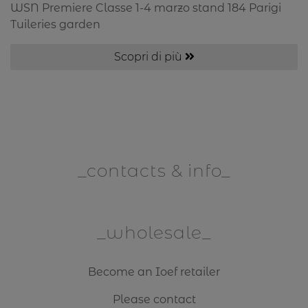
WSN Premiere Classe 1-4 marzo stand 184 Parigi
same happens with leather where the grain
Tuileries garden
remains well visible. The added value of
aniline leather is that each piece carries
Scopri di più
nature’s signature and thus each piece is
unique.
contacts & info
wholesale
Become an Ioef retailer
Please contact