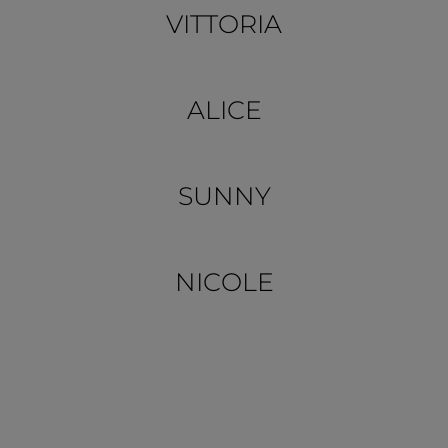
VITTORIA
ALICE
SUNNY
NICOLE
NABUK
Il nostro
Nabuk
è una pura anilina finemente