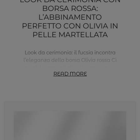
BORSA ROSSA:
L’ABBINAMENTO
PERFETTO CON OLIVIA IN
PELLE MARTELLATA
Look da cerimonia: il fucsia incontra
l’eleganza della borsa Olivia rossa Ci
sono abbinamenti che riescono a essere
READ MORE
d’impatto senza risultare eccessivi. È
proprio il caso di questo look, costruito
attorno alla nostra Olivia in pelle
martellata rossa, una borsa dalle linee
essenziali che aggiunge carattere e
personalità anche agli outfit più
raffinati. Per questa […]