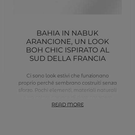
BAHIA IN NABUK
ARANCIONE, UN LOOK
BOH CHIC ISPIRATO AL
SUD DELLA FRANCIA
Ci sono look estivi che funzionano
proprio perché sembrano costruiti senza
sforzo. Pochi elementi, materiali naturali
e un colore capace di dare carattere
all’insieme. In questo styling, Bahia in
READ MORE
nabuk arancione diventa il punto di
partenza di un look dal gusto boh chic
contemporaneo, con quell’eleganza
rilassata che richiama il Sud della