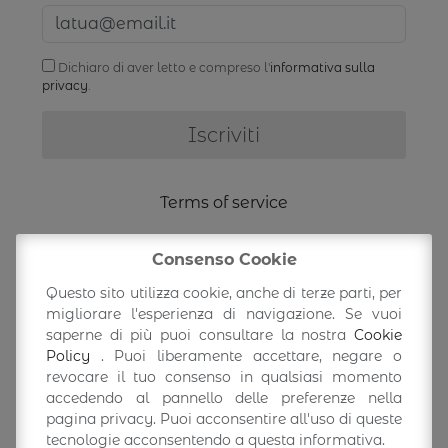
Dichiaro di aver letto e compreso l'
informativa sulla
privacy
.
Terms of service
Shipping Information
Consenso Cookie
Questo sito utilizza cookie, anche di terze parti, per
Return/exchange
migliorare l'esperienza di navigazione. Se vuoi
saperne di più puoi consultare la nostra
Cookie
Policy
. Puoi liberamente accettare, negare o
Accedi/Profilo
revocare il tuo consenso in qualsiasi momento
accedendo al pannello delle preferenze nella
pagina privacy. Puoi acconsentire all'uso di queste
tecnologie acconsentendo a questa informativa.