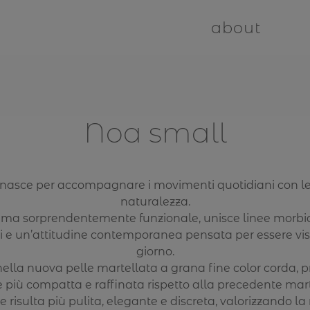
about
Noa small
nasce per accompagnare i movimenti quotidiani con l
naturalezza.
a sorprendentemente funzionale, unisce linee morbid
i e un’attitudine contemporanea pensata per essere vi
giorno.
nella nuova pelle martellata a grana fine color corda, 
e più compatta e raffinata rispetto alla precedente mart
ie risulta più pulita, elegante e discreta, valorizzando l