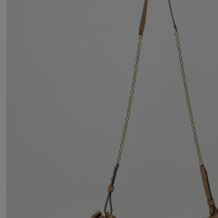
NOA SMALL BORSA A SPALLA IN PELLE MARTELL
NOA SMALL BORSA A SPALLA CAPIENTE MA VISIVAMENTE LEGGERA, È PEN
FUNZIONALE SENZA RINUNCIARE A UNA FORTE RICERC
367,00
€