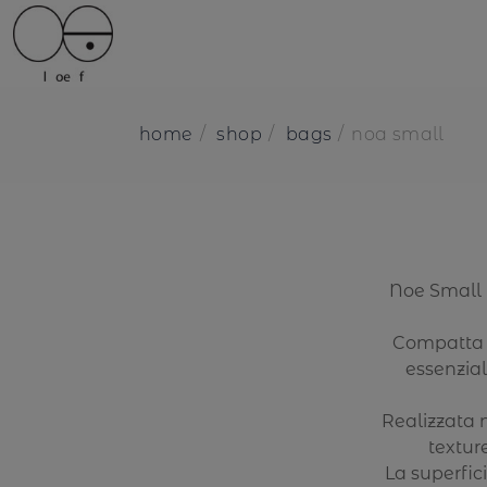
home
shop
bags
noa small
Noe Small 
Compatta m
essenzial
Realizzata 
textur
La superfic