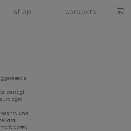
shop
contacts
eggerezza e
e, dettagli
ssuta ogni
presenta una
ellata.
a morbidezza