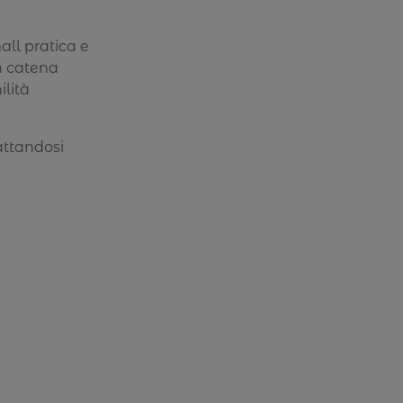
ll pratica e
on catena
ilità
attandosi