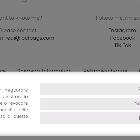
nt to know me?
Follow me, i’m soc
Please contact
Instagram
anfredi@ioefbags.com
Facebook
Tik Tok
ice
Shipping Information
Return/exchange
r migliorare
consultare la
re o revocare
So
nnello delle
uso di queste
ifestyle Bags -
via Caselline, 365
41058
-
Vignola
(MO) P.IVA 04263460364