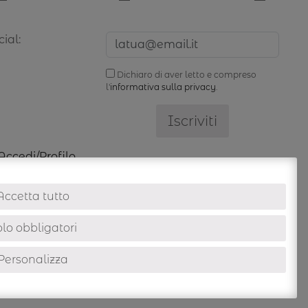
ial:
Dichiaro di aver letto e compreso
l'
informativa sulla privacy
.
Accedi/Profilo
Accetta tutto
lo obbligatori
Personalizza
info@ioefbags.com