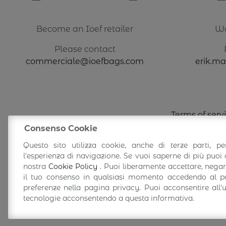
Become an Ioef retailer
Wa
Please contact
commerciale@ioefbags.com
erik.m
Terms of serv
Consenso Cookie
Questo sito utilizza cookie, anche di terze parti, pe
l'esperienza di navigazione. Se vuoi saperne di più puoi 
nostra
Cookie Policy
. Puoi liberamente accettare, nega
il tuo consenso in qualsiasi momento accedendo al pa
preferenze nella pagina privacy. Puoi acconsentire all'
tecnologie acconsentendo a questa informativa.
©
Ioef SRL
-
Italian l