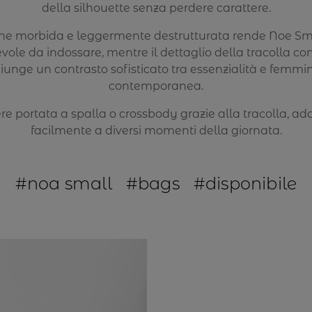
della silhouette senza perdere carattere.
one morbida e leggermente destrutturata rende Noe Sma
vole da indossare, mentre il dettaglio della tracolla c
unge un contrasto sofisticato tra essenzialità e femmin
contemporanea.
re portata a spalla o crossbody grazie alla tracolla, ad
facilmente a diversi momenti della giornata.
#noa small
#bags
#disponibile