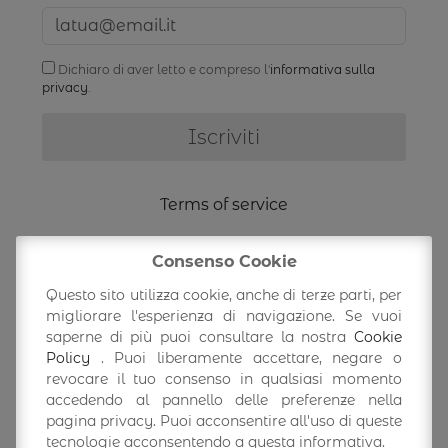
Dichiaro di aver letto e compreso l'
informativa sulla
privacy
.
Terms of service
Shipping Information
Consenso Cookie
Questo sito utilizza cookie, anche di terze parti, per
Return/exchange
migliorare l'esperienza di navigazione. Se vuoi
saperne di più puoi consultare la nostra
Cookie
Policy
. Puoi liberamente accettare, negare o
Accedi/Profilo
revocare il tuo consenso in qualsiasi momento
accedendo al pannello delle preferenze nella
pagina privacy. Puoi acconsentire all'uso di queste
tecnologie acconsentendo a questa informativa.