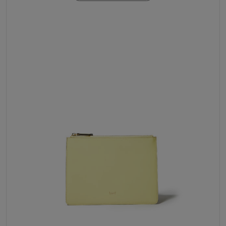
PREZZO
PREZZO
ORIGINALE
ATTUALE
ERA:
È:
120,00€.
80,00€.