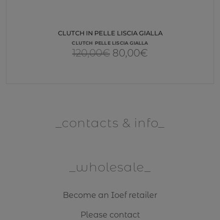
CLUTCH IN PELLE LISCIA GIALLA
CLUTCH PELLE LISCIA GIALLA
Il
Il
120,00
€
80,00
€
prezzo
prezzo
originale
attuale
era:
è:
120,00€.
80,00€.
contacts & info
wholesale
Become an Ioef retailer
Please contact