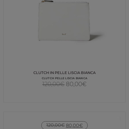
CLUTCH IN PELLE LISCIA BIANCA
CLUTCH PELLE LISCIA BIANCA
Il
Il
120,00
€
80,00
€
prezzo
prezzo
originale
attuale
era:
è:
120,00€.
80,00€.
IL
IL
120,00
€
80,00
€