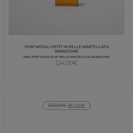
PORTAFOGLI PETIT IN PELLE MARTELLATA
ARANCIONE
MINI PORTAFOGLIO IN PELLE MARTELLATA ARANCIONE
124,00
€
IL
IL
120,00
€
80,00
€
PREZZO
PREZZO
ORIGINALE
ATTUALE
ERA:
È: