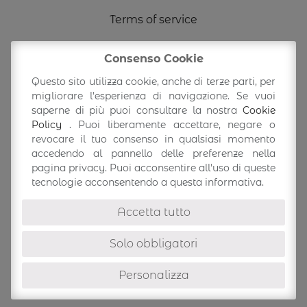
Terms of service
Shipping Information
Consenso Cookie
Questo sito utilizza cookie, anche di terze parti, per
migliorare l'esperienza di navigazione. Se vuoi
Return/exchange
saperne di più puoi consultare la nostra
Cookie
Policy
. Puoi liberamente accettare, negare o
Accedi/Profilo
revocare il tuo consenso in qualsiasi momento
accedendo al pannello delle preferenze nella
pagina privacy. Puoi acconsentire all'uso di queste
tecnologie acconsentendo a questa informativa.
Accetta tutto
Solo obbligatori
Personalizza
©
Ioef SRL
-
Italian lifestyle Bags -
via Caselline, 365
41058
-
Vignola
(MO) P.IVA 04263460364
info@ioefbags.com