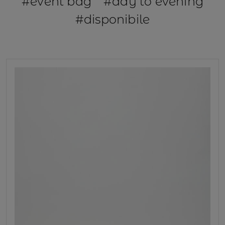
#event bag
#day to evening
#disponibile