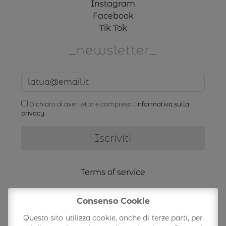
Instagram
Facebook
Tik Tok
newsletter
Dichiaro di aver letto e compreso l'
informativa sulla
privacy
.
Terms of service
Shipping Information
Consenso Cookie
Questo sito utilizza cookie, anche di terze parti, per