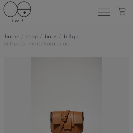
home
shop
bags
billy
billi pelle martellata cuoio