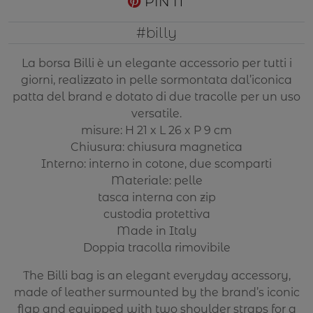
PIN IT
#billy
La borsa Billi è un elegante accessorio per tutti i
giorni, realizzato in pelle sormontata dal’iconica
patta del brand e dotato di due tracolle per un uso
versatile.
misure: H 21 x L 26 x P 9 cm
Chiusura: chiusura magnetica
Interno: interno in cotone, due scomparti
Materiale: pelle
tasca interna con zip
custodia protettiva
Made in Italy
Doppia tracolla rimovibile
The Billi bag is an elegant everyday accessory,
made of leather surmounted by the brand’s iconic
flap and equipped with two shoulder straps for a