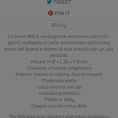
TWEET
PIN IT
#billy
La borsa Billi è un elegante accessorio per tutti i
giorni, realizzato in pelle sormontata dal’iconica
patta del brand e dotato di due tracolle per un uso
versatile.
misure: H 21 x L 26 x P 9 cm
Chiusura: chiusura magnetica
Interno: interno in cotone, due scomparti
Materiale: pelle
tasca interna con zip
custodia protettiva
Made in Italy
Doppia tracolla rimovibile
The Billi bag is an elegant everyday accessory,