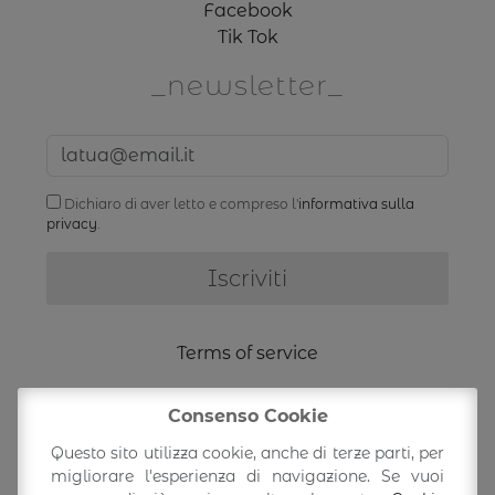
Facebook
Tik Tok
newsletter
Dichiaro di aver letto e compreso l'
informativa sulla
privacy
.
Terms of service
Shipping Information
Consenso Cookie
Questo sito utilizza cookie, anche di terze parti, per
Return/exchange
migliorare l'esperienza di navigazione. Se vuoi