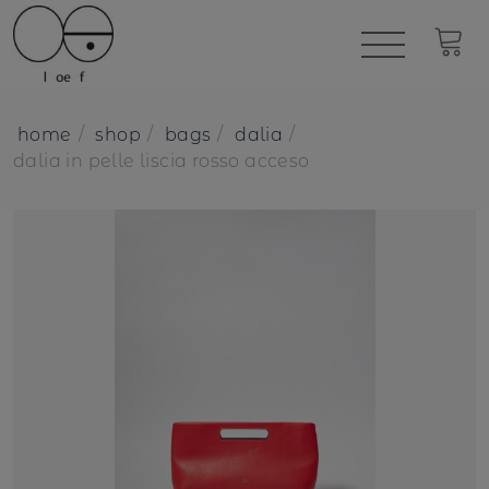
home
shop
bags
dalia
dalia in pelle liscia rosso acceso