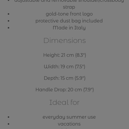
adjustable and removable shoulder/crossbody
strap
gold-tone front logo
protective dust bag included
Made in Italy
Dimensions
Height: 21 cm (8.3″)
Width: 19 cm (7.5″)
Depth: 15 cm (5.9″)
Handle Drop: 20 cm (7.9″)
Ideal for
everyday summer use
vacations