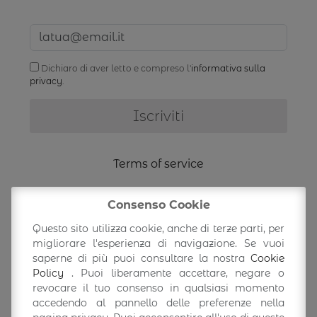
Dichiaro di aver letto e compreso l'
informativa sulla
privacy
.
Terms of service
Shipping Information
Consenso Cookie
Questo sito utilizza cookie, anche di terze parti, per
Return/exchange
migliorare l'esperienza di navigazione. Se vuoi
saperne di più puoi consultare la nostra
Cookie
Policy
. Puoi liberamente accettare, negare o
Accedi/Profilo
revocare il tuo consenso in qualsiasi momento
accedendo al pannello delle preferenze nella