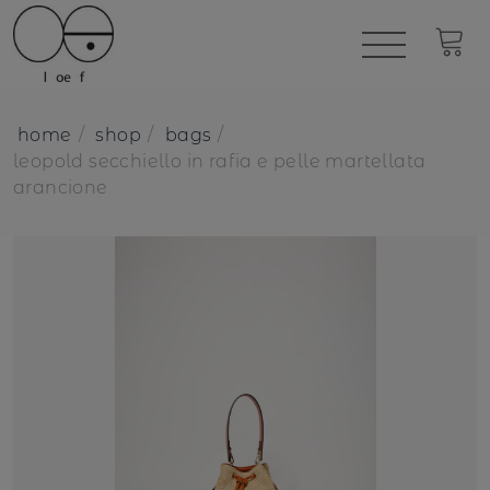
home
shop
bags
leopold secchiello in rafia e pelle martellata
arancione