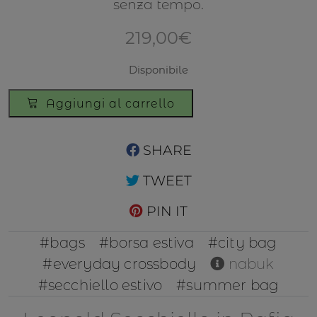
senza tempo.
219,00
€
Disponibile
Leopold
Aggiungi al carrello
Secchiello
in
Rafia
SHARE
e
TWEET
Pelle
martellata
PIN IT
Arancione
quantità
#bags
#borsa estiva
#city bag
#everyday crossbody
nabuk
#secchiello estivo
#summer bag