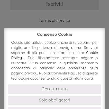
Terms of service
Shipping Information
Consenso Cookie
Questo sito utilizza cookie, anche di terze parti, per
Return/exchange
migliorare l'esperienza di navigazione. Se vuoi
saperne di più puoi consultare la nostra
Cookie
Policy
. Puoi liberamente accettare, negare o
Accedi/Profilo
revocare il tuo consenso in qualsiasi momento
accedendo al pannello delle preferenze nella
pagina privacy. Puoi acconsentire all'uso di queste
tecnologie acconsentendo a questa informativa.
Accetta tutto
Solo obbligatori