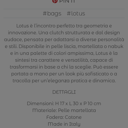
PIN IT
#bags
#lotus
Lotus è l’incontro perfetto tra geometria e
innovazione. Una clutch strutturata e dal design
audace, pensata per adattarsi a diverse personalità
e stili. Disponibile in pelle liscia, martellata o nabuk
e in una palette di colori ampissima, Lotus è la
sintesi tra carattere e versatilità, capace di
trasformarsi in base a chi la sceglie. Può essere
portata a mano per un look più sofisticato o a
tracolla per un’eleganza pratica e dinamica.
DETTAGLI
Dimensioni: H 17 x L 30 x P 10 cm
Materiale: Pelle martellata
Fodera: Cotone
Made in Italy