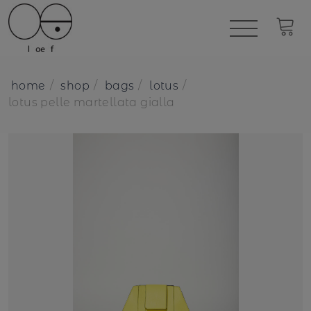
home
shop
bags
lotus
lotus pelle martellata gialla