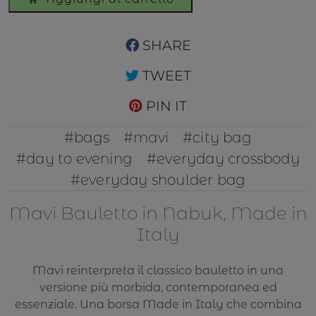
Bauletto
in
Nabuk
SHARE
Arancione
TWEET
quantità
PIN IT
#bags
#mavi
#city bag
#day to evening
#everyday crossbody
#everyday shoulder bag
Mavi Bauletto in Nabuk, Made in
Italy
Mavi reinterpreta il classico bauletto in una
versione più morbida, contemporanea ed
essenziale. Una borsa Made in Italy che combina