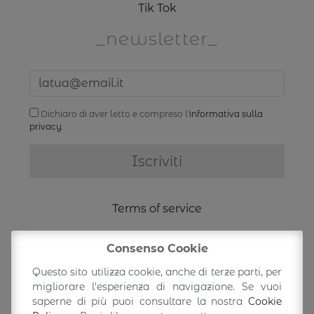
Tik Tok
newsletter
Dichiaro di aver letto e compreso l'
informativa sulla
privacy
.
Terms of service
Shipping Information
Consenso Cookie
Questo sito utilizza cookie, anche di terze parti, per
migliorare l'esperienza di navigazione. Se vuoi
Return/exchange
saperne di più puoi consultare la nostra
Cookie