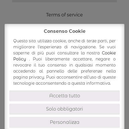
Terms of service
Shipping Information
Consenso Cookie
Questo sito utilizza cookie, anche di terze parti, per
Return/exchange
migliorare l'esperienza di navigazione. Se vuoi
saperne di più puoi consultare la nostra
Cookie
Policy
. Puoi liberamente accettare, negare o
Accedi/Profilo
revocare il tuo consenso in qualsiasi momento
accedendo al pannello delle preferenze nella
pagina privacy. Puoi acconsentire all'uso di queste
tecnologie acconsentendo a questa informativa.
Accetta tutto
Solo obbligatori
Personalizza
©
Ioef SRL
-
Italian lifestyle Bags -
via Caselline, 365
41058
-
Vignola
(MO) P.IVA 04263460364
info@ioefbags.com