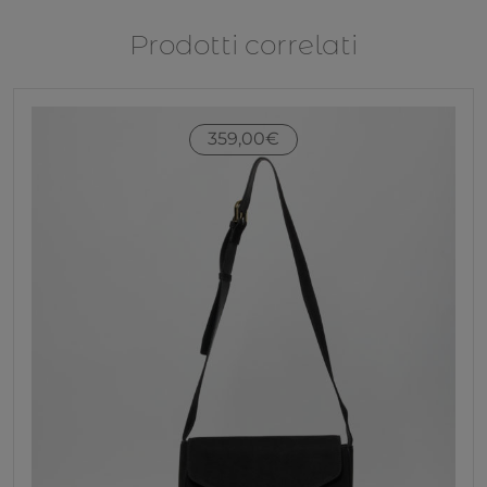
Prodotti correlati
359,00
€