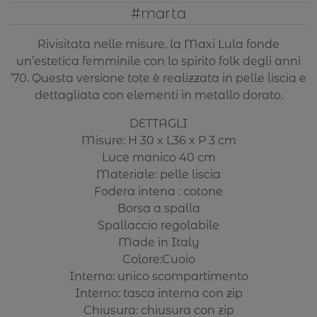
#marta
Rivisitata nelle misure, la Maxi Lula fonde
un’estetica femminile con lo spirito folk degli anni
’70. Questa versione tote è realizzata in pelle liscia e
dettagliata con elementi in metallo dorato.
DETTAGLI
Misure: H 30 x L36 x P 3 cm
Luce manico 40 cm
Materiale: pelle liscia
Fodera intena : cotone
Borsa a spalla
Spallaccio regolabile
Made in Italy
Colore:Cuoio
Interno: unico scompartimento
Interno: tasca interna con zip
Chiusura: chiusura con zip