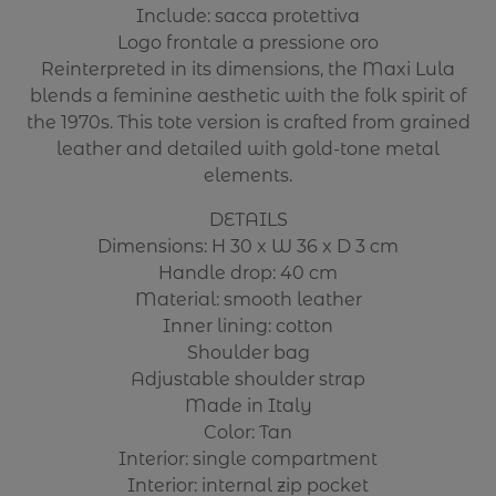
Include: sacca protettiva
Logo frontale a pressione oro
Reinterpreted in its dimensions, the Maxi Lula
blends a feminine aesthetic with the folk spirit of
the 1970s. This tote version is crafted from grained
leather and detailed with gold-tone metal
elements.
DETAILS
Dimensions: H 30 x W 36 x D 3 cm
Handle drop: 40 cm
Material: smooth leather
Inner lining: cotton
Shoulder bag
Adjustable shoulder strap
Made in Italy
Color: Tan
Interior: single compartment
Interior: internal zip pocket