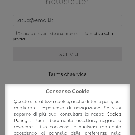
newsletter
Dichiaro di aver letto e compreso l'
informativa sulla
privacy
.
Terms of service
Shipping Information
Consenso Cookie
Questo sito utilizza cookie, anche di terze parti, per
migliorare l'esperienza di navigazione. Se vuoi
Return/exchange
saperne di più puoi consultare la nostra
Cookie
Policy
. Puoi liberamente accettare, negare o
Accedi/Profilo
revocare il tuo consenso in qualsiasi momento
accedendo al pannello delle preferenze nella