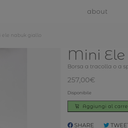
about
 ele nabuk giallo
Mini Ele
Borsa a tracolla o a s
257,00
€
Disponibile
Mini
Aggiungi al carre
Ele
nabuk
giallo
SHARE
TWEE