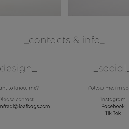
contacts & info
design
social
nt to know me?
Follow me, i’m soc
Please contact
Instagram
anfredi@ioefbags.com
Facebook
Tik Tok