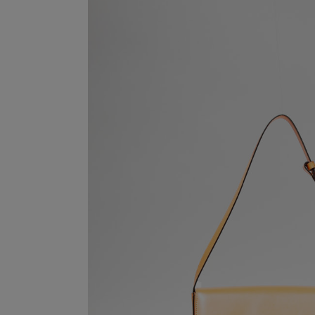
SOFIA BORSA A SPALLA IN PELLE 
SOFIA LARGE UNISCE LINEE ESSENZIALI, PROPORZION
RAFFINATA PENSATA PER ACCOMPAGNARE LA QU
346,00
€