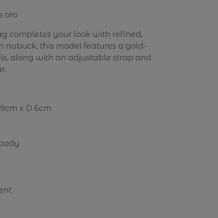
e oro
g completes your look with refined,
m nubuck, this model features a gold-
ls, along with an adjustable strap and
r.
19cm x D 6cm
sbody
ent