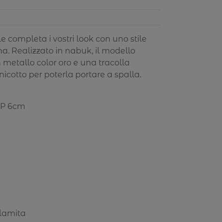
e completa i vostri look con uno stile
a. Realizzato in nabuk, il modello
n metallo color oro e una tracolla
nicotto per poterla portare a spalla.
m P 6cm
alamita