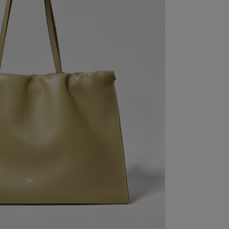
N PELLE MARTELLATA VERDE MADE IN ITALY
A SPALLA AMPIA ED ELEGANTE. PERFETTA PER LAVORO,
SCE DESIGN ESSENZIALE, CAPIENZA E FUNZIONALITÀ.
306,00
€