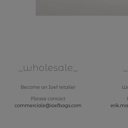
wholesale
Become an Ioef retailer
Wa
Please contact
commerciale@ioefbags.com
erik.m