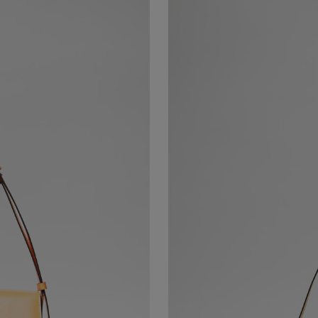
SOFIA MINI BORSA A MANO
LISCIA ALBICOCCA
I EQUILIBRATE E UNA SILHOUETTE
SOFIA MINI BORSA A MANO E
OTIDIANITÀ CON ELEGANZA.
PATTINA FRONTALE, SPALLACC