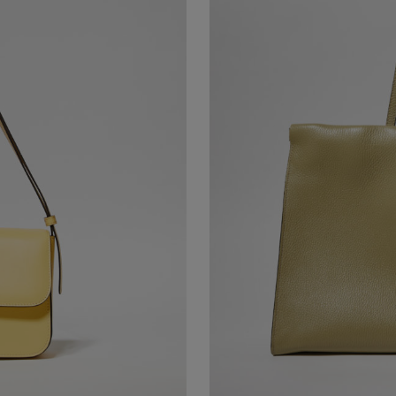
 LISCIA GIALLA
LUCILLE MAXI TOTE BAG I
E ESSENZIALI, PROPORZIONI
LUCILLE MAXI È UNA TOTE BAG 
NSATA PER ACCOMPAGNARE LA
VIAGGIO E QUOTIDIANITÀ, UNI
ANZA.