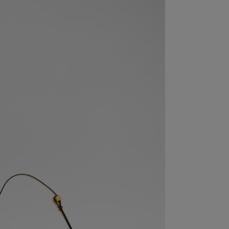
 E A SPALLA IN PELLE LISCIA GIALLA MADE
IN ITALY
 A SPALLA MADE IN ITALY. DESIGN COMPATTO CON
IO REGOLABILE PERFETTA PER OCCASIONI SPECIALI.
206,00
€