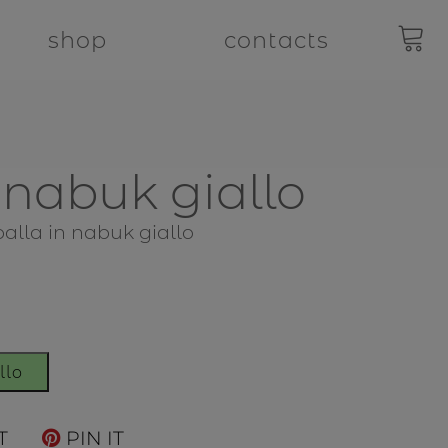
shop
contacts
 nabuk giallo
palla in nabuk giallo
llo
T
PIN IT