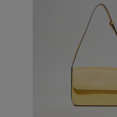
SOFIA BORSA A SPALLA IN PELLE
SOFIA LARGE BORSA A SPALLA CHE UNISCE LINE
EQUILIBRATE E UNA SILHOUETTE RAFFINATA PE
QUOTIDIANITÀ CON ELEG
346,00
€