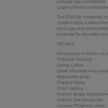
Include: sacca protettiva
Logo sul fronte a pression
The Mini Ele crossbody ba
modern style. Crafted fro
tone logo and metal detai
a handle for shoulder wea
DETAILS
Dimensions: H 24cm x W 
Material: Nubuck
Lining: Cotton
Wear: Shoulder and cros
Adjustable strap
Made in Italy
Color: Yellow
Interior: Single compartm
Interior: One flat pocket
Closure: Magnetic clasp