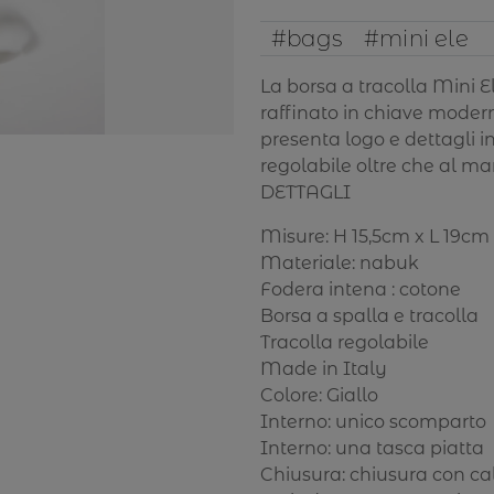
quantità
#bags
#mini ele
La borsa a tracolla Mini El
raffinato in chiave modern
presenta logo e dettagli i
regolabile oltre che al ma
DETTAGLI
Misure: H 15,5cm x L 19c
Materiale: nabuk
Fodera intena : cotone
Borsa a spalla e tracolla
Tracolla regolabile
Made in Italy
Colore: Giallo
Interno: unico scomparto
Interno: una tasca piatta
Chiusura: chiusura con c