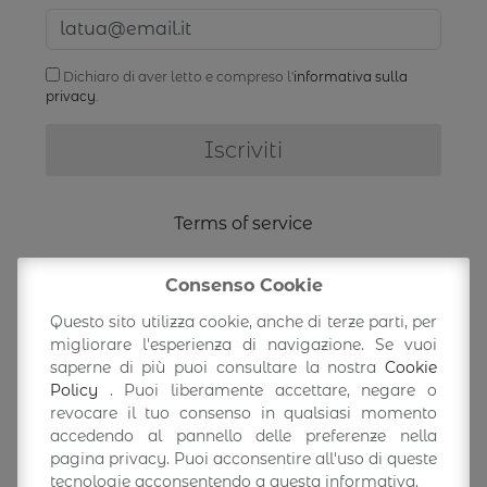
Dichiaro di aver letto e compreso l'
informativa sulla
privacy
.
Terms of service
Shipping Information
Consenso Cookie
Questo sito utilizza cookie, anche di terze parti, per
Return/exchange
migliorare l'esperienza di navigazione. Se vuoi
saperne di più puoi consultare la nostra
Cookie
Policy
. Puoi liberamente accettare, negare o
Accedi/Profilo
revocare il tuo consenso in qualsiasi momento
accedendo al pannello delle preferenze nella
pagina privacy. Puoi acconsentire all'uso di queste
tecnologie acconsentendo a questa informativa.