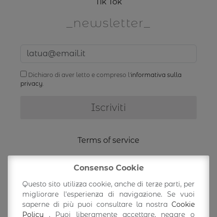
Tik Tok
newsletter
Dichiaro di aver letto e compreso l'
informativa sulla
privacy
.
Terms of service
Shipping Information
Consenso Cookie
Questo sito utilizza cookie, anche di terze parti, per
migliorare l'esperienza di navigazione. Se vuoi
Return/exchange
saperne di più puoi consultare la nostra
Cookie
Policy
. Puoi liberamente accettare, negare o