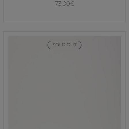
73,00
€
SOLD OUT