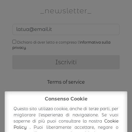
newsletter
Dichiaro di aver letto e compreso l'
informativa sulla
privacy
.
Terms of service
Shipping Information
Consenso Cookie
Questo sito utilizza cookie, anche di terze parti, per
migliorare l'esperienza di navigazione. Se vuoi
Return/exchange
saperne di più puoi consultare la nostra
Cookie
Policy
. Puoi liberamente accettare, negare o
Accedi/Profilo