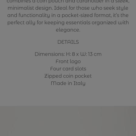
combines a coin pouch and cardholder in a sleek,
minimalist design. Ideal for those who seek style
and functionality in a pocket-sized format, it’s the
perfect ally for keeping essentials organized with
elegance.
DETAILS
Dimensions: H: 8 x W: 13 cm
Front logo
Four card slots
Zipped coin pocket
Made in Italy