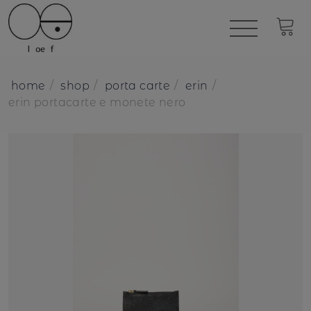
home
shop
porta carte
erin
erin portacarte e monete nero