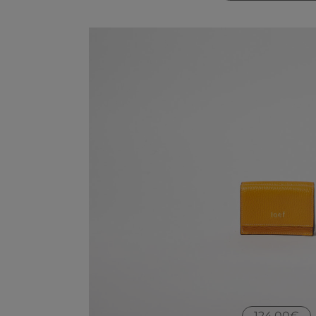
PREZ
ORIGI
ERA:
120,00
PORTAFOGLI PETIT IN PELLE MART
MINI PORTAFOGLIO IN PELLE MARTE
124,00
€
124,00
€