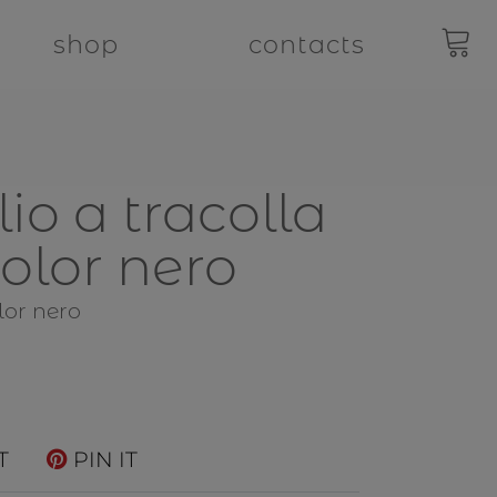
shop
contacts
io a tracolla
color nero
lor nero
T
PIN IT