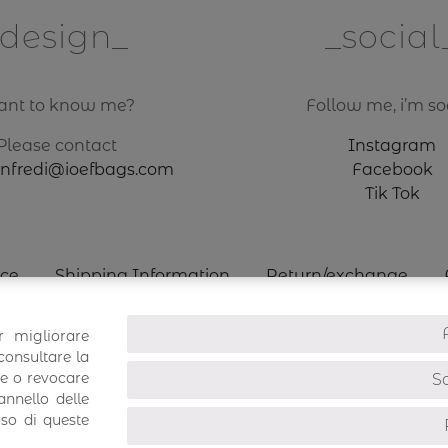
design
social
nt to know me?
Follow me, i’m soc
Please contact
Instagram
anfredi@ioefbags.com
Facebook
Tik Tok
ice
Shipping Information
Return/exchange
r migliorare
consultare la
re o revocare
So
nnello delle
uso di queste