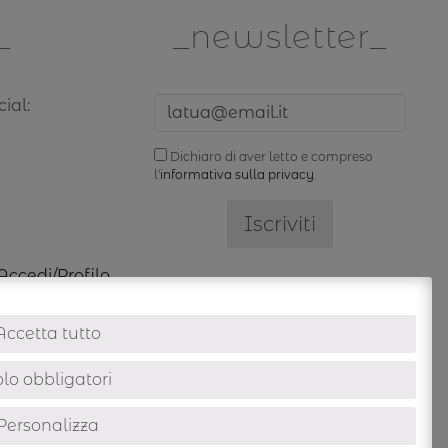
newsletter
ial:
Dichiaro di aver letto e compreso
l'
informativa sulla privacy
.
Accedi/Profilo
Accetta tutto
lo obbligatori
Personalizza