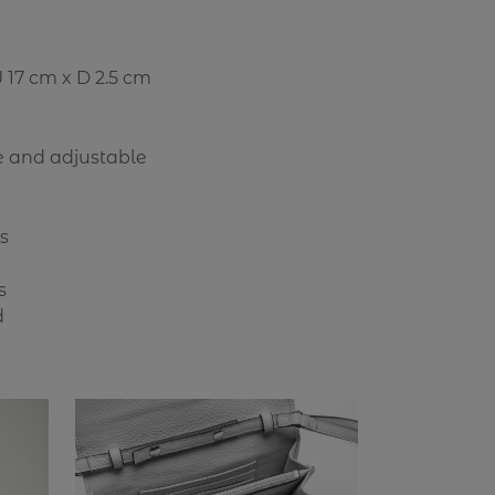
 17 cm x D 2.5 cm
e and adjustable
ts
s
d