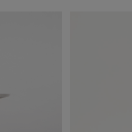
ZO
PREZZO
NALE
ATTUALE
È:
€.
80,00€.
ELLATA ARANCIONE
LLATA ARANCIONE
PETRA PORTAF
PORTAFOGLIO E MON