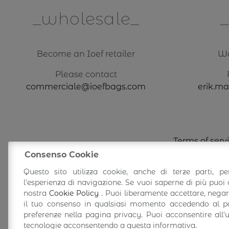
wholesale
Become an Ioef retailer
Wa
Please contact
commerciale@ioefbags.com
erik.m
Terms of serv
Consenso Cookie
Questo sito utilizza cookie, anche di terze parti, pe
l'esperienza di navigazione. Se vuoi saperne di più puoi 
nostra
Cookie Policy
. Puoi liberamente accettare, nega
il tuo consenso in qualsiasi momento accedendo al pa
preferenze nella pagina privacy. Puoi acconsentire all'
tecnologie acconsentendo a questa informativa.