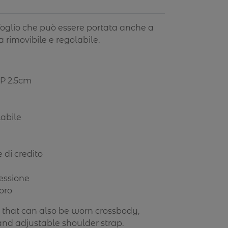
afoglio che può essere portata anche a
a rimovibile e regolabile.
 P 2,5cm
labile
e di credito
ressione
oro
et that can also be worn crossbody,
nd adjustable shoulder strap.