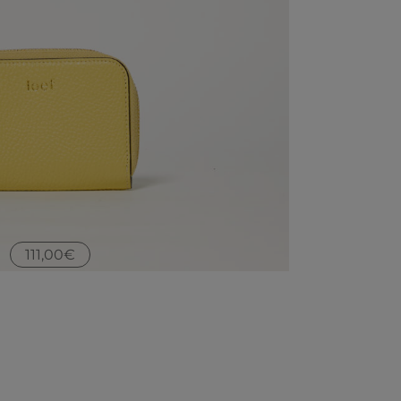
111,00
€