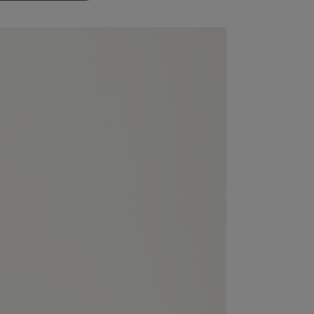
PREZZO
PREZZO
ORIGINALE
ATTUALE
ERA:
È:
120,00€.
80,00€.
OGLIO E MONETE GIALLO OLIO
ETE IN PELLE MARTELLATA GIALLO OLIO
111,00
€